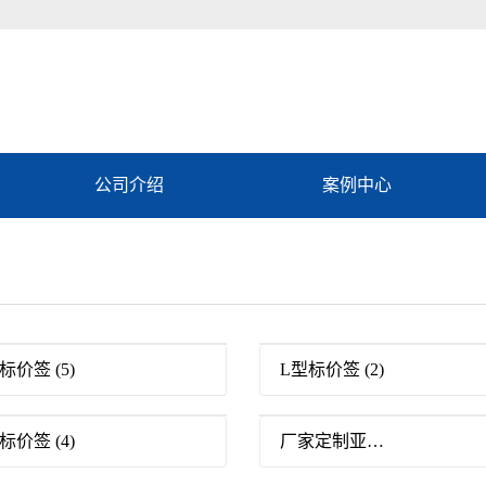
公司介绍
案例中心
标价签 (5)
L型标价签 (2)
标价签 (4)
厂家定制亚克力纸巾盒