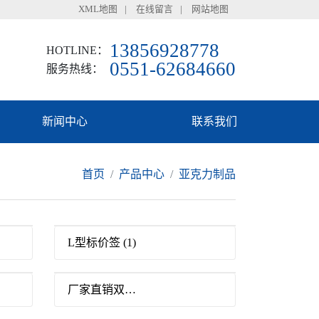
XML地图
|
在线留言
|
网站地图
13856928778
HOTLINE：
0551-62684660
服务热线：
新闻中心
联系我们
首页
产品中心
亚克力制品
L型标价签 (1)
厂家直销双层加厚强磁相框 (1)