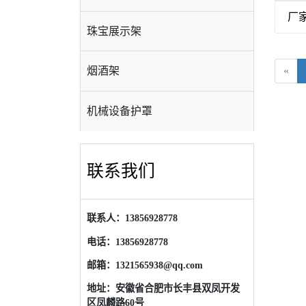
珠宝展示架
烟酒架
«
机械设备护罩
手机数码展示架
联系我们
酒店用品
联系人：13856928778
台卡相框
电话：13856928778
邮箱：1321565938@qq.com
插盒
地址：安徽省合肥市长丰县双凤开发
区凤麟路60号