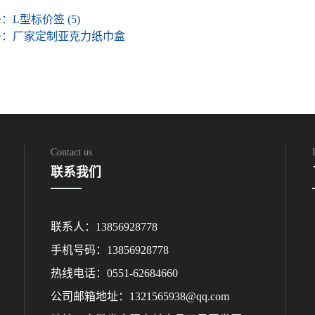
条：
L型标价签 (5)
条：
厂家定制亚克力纸巾盒
Contact us
联系我们
联系人：13856928778
手机号码：13856928778
热线电话：0551-62684660
公司邮箱地址：1321565938@qq.com