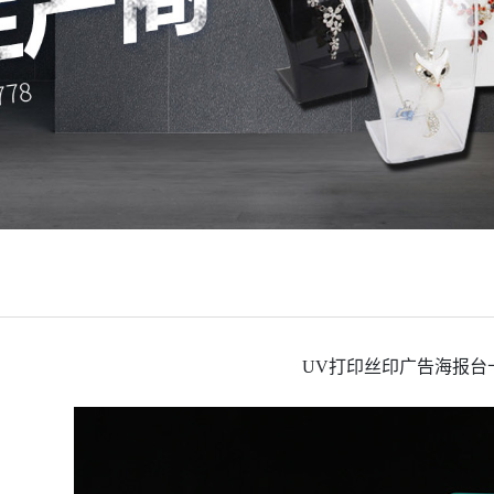
UV打印丝印广告海报台