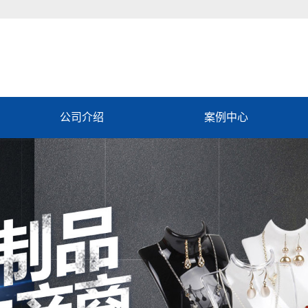
公司介绍
案例中心