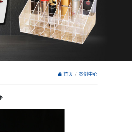
首页
案例中心
卡