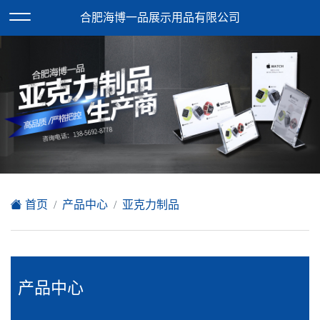
欢迎访问合肥海博一品展示用品有限公司网站！
合肥海博一品展示用品有限公司
XML地图
|
在线留言
|
网站地图
首页
产品中心
亚克力制品
产品中心