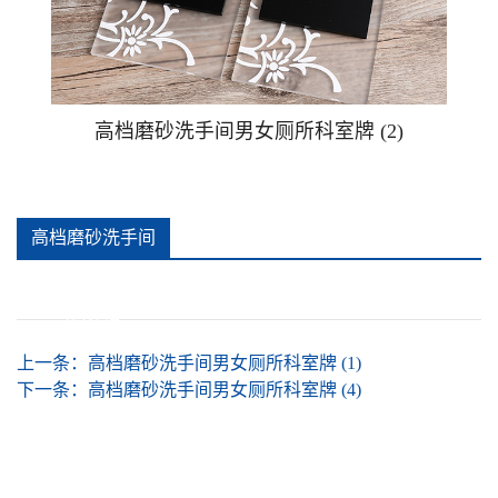
广告钉相框
广告提示牌警示贴牌
高档磨砂洗手间男女厕所科室牌 (2)
可插款二维码台卡
高档磨砂洗手间
手办防尘盒
男女厕所科室牌
(2)详情
推拉贴牌
上一条：
高档磨砂洗手间男女厕所科室牌 (1)
亚克力安全警示牌消防安全标识牌
下一条：
高档磨砂洗手间男女厕所科室牌 (4)
亚克力酒店家居卧室客厅杯垫