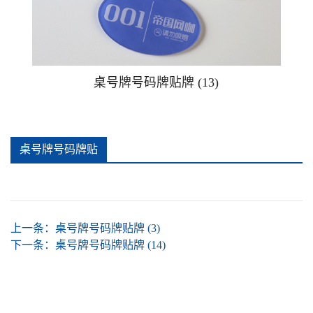
广告钉相框
广告提示牌警示贴牌
桌号牌号码牌贴牌 (13)
可插款二维码台卡
桌号牌号码牌贴
手办防尘盒
牌 (13)详情
推拉贴牌
上一条：
桌号牌号码牌贴牌 (3)
亚克力安全警示牌消防安全标识牌
下一条：
桌号牌号码牌贴牌 (14)
亚克力酒店家居卧室客厅杯垫