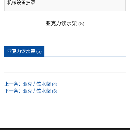
机械设备护罩
手机数码展示架
亚克力饮水架 (5)
酒店用品
亚克力饮水架 (5)
台卡相框
详情
插盒
上一条：
亚克力饮水架 (4)
广告钉相框
下一条：
亚克力饮水架 (6)
广告提示牌警示贴牌
可插款二维码台卡