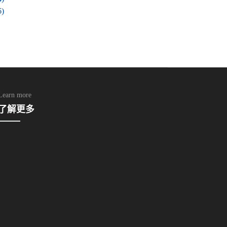
)
Learn more
了解更多