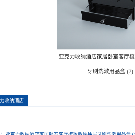
亚克力收纳酒店家居卧室客厅梳
牙刷洗漱用品盒 (7)
力收纳酒店
卧室客厅梳
纳抽屉牙刷
品盒 (7)详
条：
亚克力收纳酒店家居卧室客厅梳妆收纳抽屉牙刷洗漱用品盒 (4