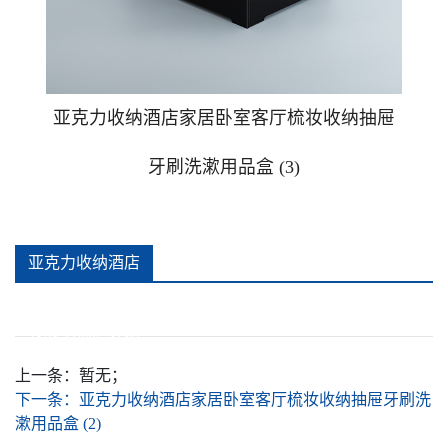
广告钉相框
广告提示牌警示贴牌
亚克力收纳酒店家居卧室客厅梳妆收纳抽屉
牙刷洗漱用品盒 (3)
可插款二维码台卡
手办防尘盒
亚克力收纳酒店
推拉贴牌
家居卧室客厅梳
妆收纳抽屉牙刷
亚克力安全警示牌消防安全标识牌
洗漱用品盒 (3)详
上一条：
暂无；
下一条：
亚克力收纳酒店家居卧室客厅梳妆收纳抽屉牙刷洗
亚克力酒店家居卧室客厅杯垫
情
漱用品盒 (2)