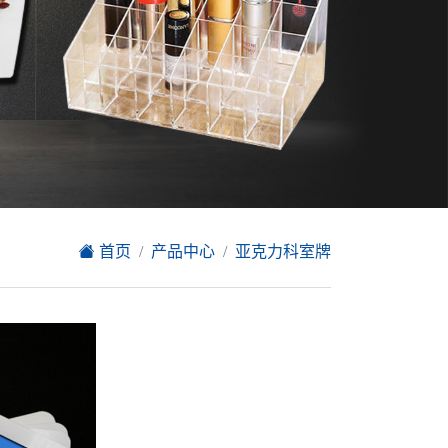
首页
产品中心
亚克力科室牌