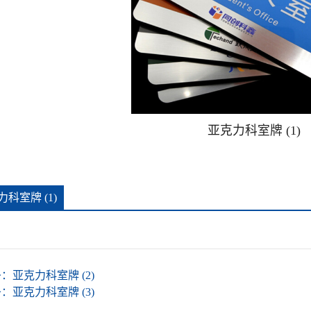
亚克力科室牌 (1)
科室牌 (1)
详情
条：
亚克力科室牌 (2)
条：
亚克力科室牌 (3)