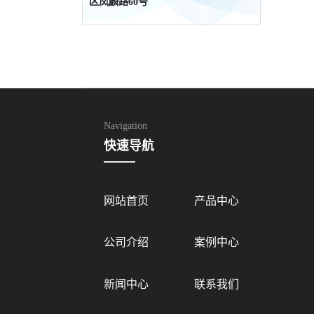
区凤麟路60号
广告钉相框
广告提示牌警示贴牌
可插款二维码台卡
Navigation
手办防尘盒
快速导航
推拉贴牌
网站首页
产品中心
亚克力安全警示牌消防安全标识
牌
公司介绍
案例中心
亚克力酒店家居卧室客厅杯垫
新闻中心
联系我们