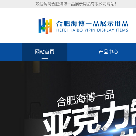
欢迎访问合肥海博一品展示用品有限公司网站！
网站首页
产品中心