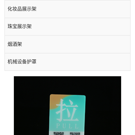
化妆品展示架
珠宝展示架
烟酒架
机械设备护罩
手机数码展示架
酒店用品
台卡相框
插盒