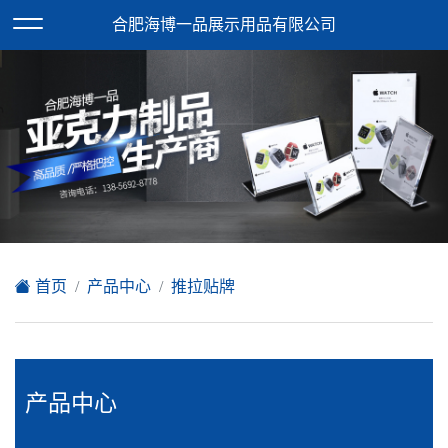
欢迎访问合肥海博一品展示用品有限公司网站！
合肥海博一品展示用品有限公司
XML地图
|
在线留言
|
网站地图
首页
产品中心
推拉贴牌
产品中心