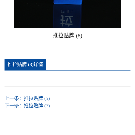
广告钉相框
广告提示牌警示贴牌
推拉贴牌 (8)
可插款二维码台卡
推拉贴牌 (8)详情
手办防尘盒
推拉贴牌
上一条：
推拉贴牌 (5)
亚克力安全警示牌消防安全标识牌
下一条：
推拉贴牌 (7)
亚克力酒店家居卧室客厅杯垫