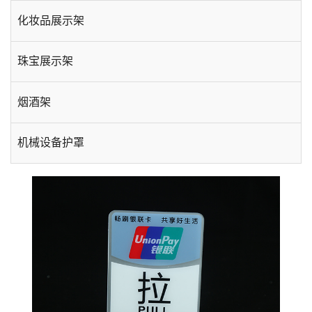
化妆品展示架
珠宝展示架
烟酒架
机械设备护罩
手机数码展示架
酒店用品
台卡相框
插盒