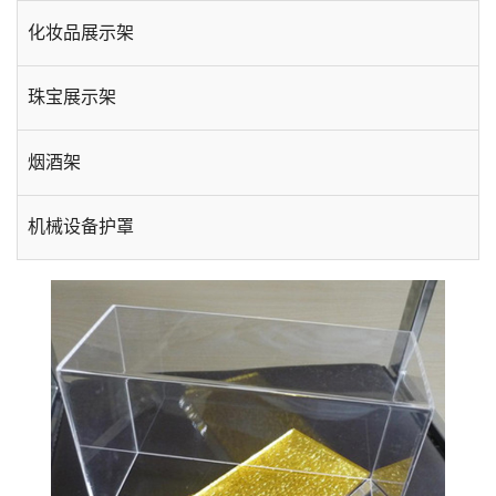
化妆品展示架
珠宝展示架
烟酒架
机械设备护罩
手机数码展示架
酒店用品
台卡相框
插盒